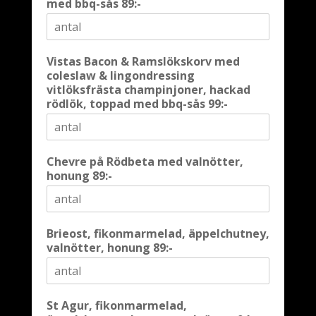
med bbq-sås 89:-
Vistas Bacon & Ramslökskorv med
coleslaw & lingondressing
vitlöksfrästa champinjoner, hackad
rödlök, toppad med bbq-sås 99:-
Chevre på Rödbeta med valnötter,
honung 89:-
Brieost, fikonmarmelad, äppelchutney,
valnötter, honung 89:-
St Agur, fikonmarmelad,