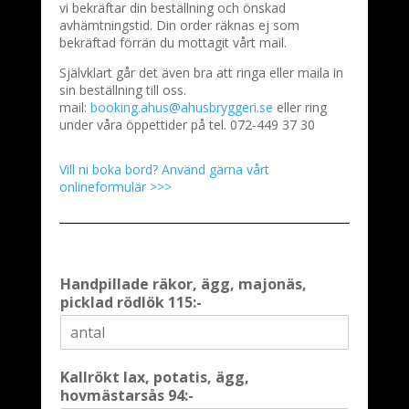
vi bekräftar din beställning och önskad
avhämtningstid. Din order räknas ej som
bekräftad förrän du mottagit vårt mail.
Självklart går det även bra att ringa eller maila in
sin beställning till oss.
mail:
booking.ahus@ahusbryggeri.se
eller ring
under våra öppettider på tel. 072-449 37 30
Vill ni boka bord? Använd gärna vårt
onlineformulär >>>
Handpillade räkor, ägg, majonäs,
picklad rödlök 115:-
Kallrökt lax, potatis, ägg,
hovmästarsås 94:-