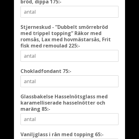
bröd, dippa 175:-
Stjerneskud - ”Dubbelt smörrebröd
med trippel topping” Räkor med
romsås, Lax med hovmästarsås, Frit
fisk med remoulad 225:-
Chokladfondant 75:-
Glassbakelse Hasselnötsglass med
karamelliserade hasselnötter och
maräng 85:-
Vaniljglass i rån med topping 65:-