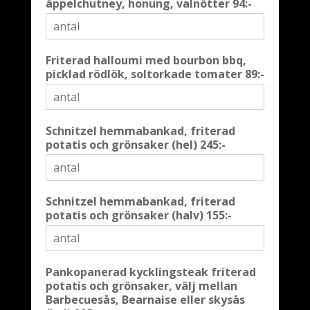
äppelchutney, honung, valnötter 94:-
Friterad halloumi med bourbon bbq,
picklad rödlök, soltorkade tomater 89:-
Schnitzel hemmabankad, friterad
potatis och grönsaker (hel) 245:-
Schnitzel hemmabankad, friterad
potatis och grönsaker (halv) 155:-
Pankopanerad kycklingsteak friterad
potatis och grönsaker, välj mellan
Barbecuesås, Bearnaise eller skysås