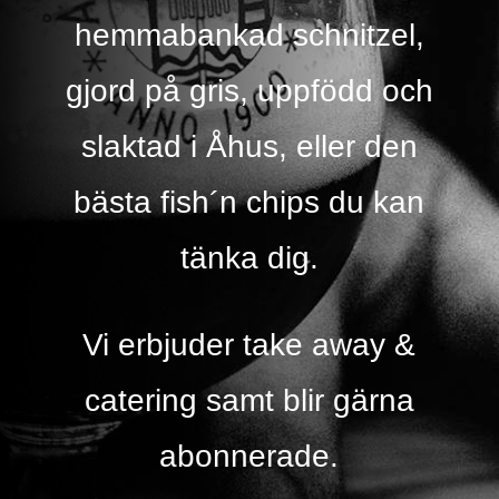
hemmabankad schnitzel,
gjord på gris, uppfödd och
slaktad i Åhus, eller den
bästa fish´n chips du kan
tänka dig.
Vi erbjuder take away &
catering samt blir gärna
abonnerade.